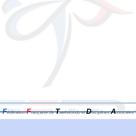
F
F
T
D
A
édération
rançaise de
aekwondo et
isciplines
ssociées